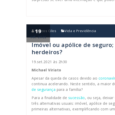
19
Marcos Cilos
Vida e Previdência
set, 2021
Imóvel ou apólice de seguro;
herdeiros?
19.set.2021 às 2h30
Michael Viriato
Apesar da queda de casos devido ao
coronaví
continua acelerando. Neste sentido, a maior d
de segurança
para a família?
Para a finalidade de
sucessão
, ou seja, deixa
três alternativas usuais: imóvel, apólice de se
primeiras alternativas, exemplificando com um