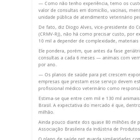
— Como não tenho experiência, temo os custos
valor de consultas em domicílio, vacinas, mens
unidade pública de atendimento veterinário pe
De fato, diz Diogo Alves, vice-presidente do 
(CRMV-RJ), não há como precisar custo, por e
10 mil a depender de complexidade, materiais
Ele pondera, porém, que antes da fase geriá
consultas a cada 6 meses — animais com vermí
por ano.
— Os planos de saúde para pet crescem expon
empresas que prestam esse serviço devem est
profissional médico veterinário como responsá
Estima-se que entre cem mil e 130 mil animai
Brasil. A expectativa do mercado é que, dent
milhão.
Ainda pouco diante dos quase 80 milhões de 
Associação Brasileira da Indústria de Produto
O plano de saúde pet guarda similaridades c