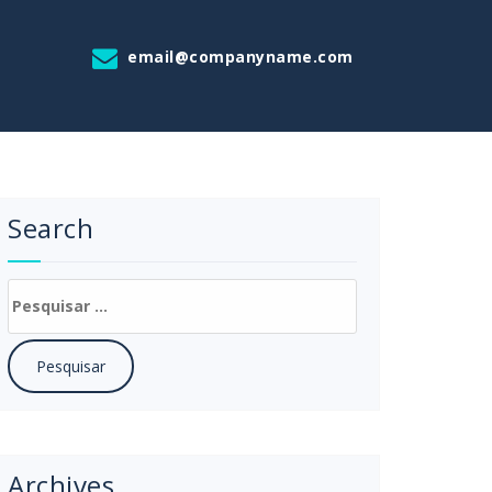
email@companyname.com
Search
Archives