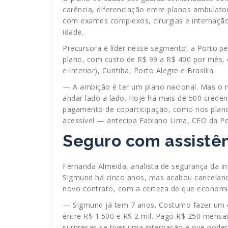
carência, diferenciação entre planos ambulator
com exames complexos, cirurgias e internação
idade.
Precursora e líder nesse segmento, a Porto.pet
plano, com custo de R$ 99 a R$ 400 por mês, o
e interior), Curitiba, Porto Alegre e Brasília.
— A ambição é ter um plano nacional. Mas o 
andar lado a lado. Hoje há mais de 500 cred
pagamento de coparticipação, como nos planos
acessível — antecipa Fabiano Lima, CEO da Po
Seguro com assistên
Fernanda Almeida, analista de segurança da i
Sigmund há cinco anos, mas acabou cancelan
novo contrato, com a certeza de que economi
— Sigmund já tem 7 anos. Costumo fazer um 
entre R$ 1.500 e R$ 2 mil. Pago R$ 250 mensai
surpresas se tiver uma internação e que podere