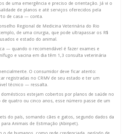
 de uma emergência e preciso de orientação. Já vi o
alidade de planos e até serviços oferecidos pela
rto de casa — conta.
Conselho Regional de Medicina Veterinária do Rio
xemplo, de uma cirurgia, que pode ultrapassar os R$
 usados e estado do animal.
trica — quando o recomendável é fazer exames e
fugo e vacina em dia têm 1,3 consulta veterinária
encialmente. O consumidor deve ficar atento:
ar registradas no CRMV de seu estado e ter um
vel técnico — ressalta.
s domésticos estejam cobertos por planos de saúde no
ro de quatro ou cinco anos, esse número passe de um
pets do país, somando cães e gatos, segundo dados da
s para Animais de Estimação (Abinpet).
om o de humanos, como rede credenciada, período de