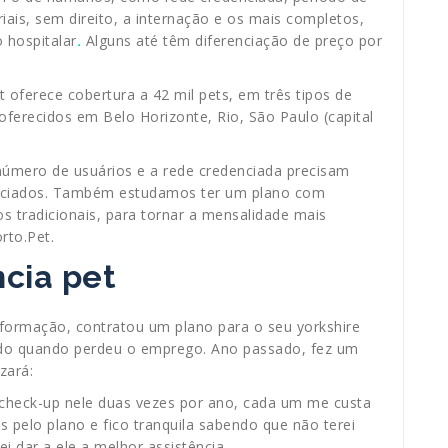
iais, sem direito, a internação e os mais completos,
 hospitalar
.
Alguns até têm diferenciação de preço por
 oferece cobertura a 42 mil pets, em três tipos de
ferecidos em Belo Horizonte, Rio, São Paulo (capital
número de usuários e a rede credenciada precisam
enciados. Também estudamos ter um plano com
 tradicionais, para tornar a mensalidade mais
rto.Pet.
cia pet
nformação, contratou um plano para o seu yorkshire
do quando perdeu o emprego. Ano passado, fez um
zará:
check-up nele duas vezes por ano, cada um me custa
s pelo plano e fico tranquila sabendo que não terei
i dar a ele a melhor assistência.