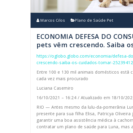
Marcos Cilos
Plano de Saúde Pet
ECONOMIA DEFESA DO CONSU
pets vêm crescendo. Saiba o
https://oglobo.globo.com/economia/defesa-d
crescendo-saiba-os-cuidados-tomar-25239412
Entre 100 e 130 mil animais domésticos estã c
cada vez mais procurado
Luciana Casemiro
16/10/2021 – 16:24 / Atualizado em 18/10/202
RIO — Antes mesmo da lulu-da-pomerânia Luna
presente para sua filha Elisa, Patricya Oliveir
garantir uma boa assistência médica à cachorr
contratar um plano de saúde para Luna, mas ai