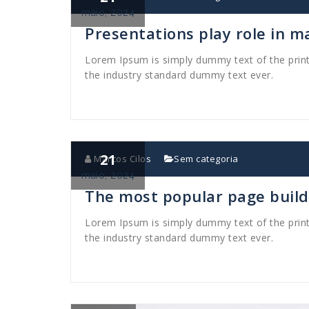
maio, 2024
Presentations play role in m
Lorem Ipsum is simply dummy text of the prin
the industry standard dummy text ever.
21
Marcos Cilos
Sem categoria
maio, 2024
The most popular page build
Lorem Ipsum is simply dummy text of the prin
the industry standard dummy text ever.