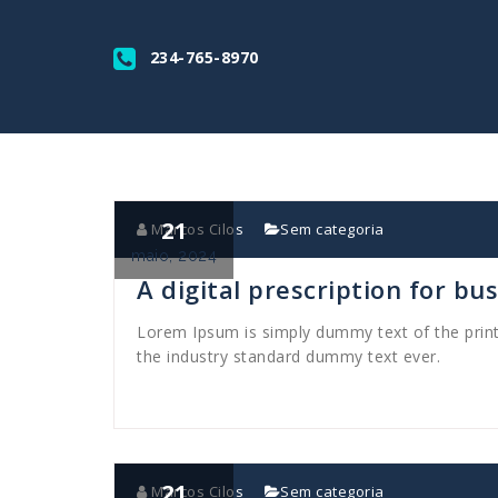
234-765-8970
21
Marcos Cilos
Sem categoria
maio, 2024
A digital prescription for bu
Lorem Ipsum is simply dummy text of the prin
the industry standard dummy text ever.
21
Marcos Cilos
Sem categoria