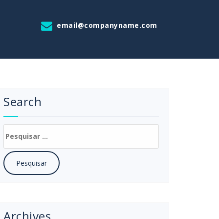
email@companyname.com
Search
Archives